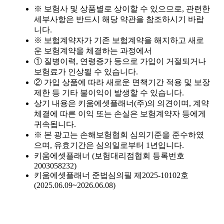
치매간병보험, 장기요양등급과 무슨 관계가 있나요?
2025-06-25
※ 보험사 및 상품별로 상이할 수 있으므로, 관련한
세부사항은 반드시 해당 약관을 참조하시기 바랍
치매간병보험, 병원 진단만으로 보장받을 수 있나요?
2025-06-25
니다.
※ 보험계약자가 기존 보험계약을 해지하고 새로
운 보험계약을 체결하는 과정에서
치매간병보험, 진단받고 나면 바로 간병비가 나오나요?
2025-06-25
① 질병이력, 연령증가 등으로 가입이 거절되거나
보험료가 인상될 수 있습니다.
치매간병보험, 요양 등급이 있어야 보장되나요?
2025-06-24
② 가입 상품에 따라 새로운 면책기간 적용 및 보장
제한 등 기타 불이익이 발생할 수 있습니다.
치매간병보험, 가입 후 바로 보장되나요?
2025-06-24
상기 내용은 키움에셋플래너(주)의 의견이며, 계약
체결에 따른 이익 또는 손실은 보험계약자 등에게
치매간병보험, 단독형과 종합형 중 어떤 게 좋을까?
2025-06-24
귀속됩니다.
※ 본 광고는 손해보험협회 심의기준을 준수하였
치매간병보험, 보험료 납입은 언제까지 해야 하나요?
2025-06-24
으며, 유효기간은 심의일로부터 1년입니다.
키움에셋플래너 (보험대리점협회 등록번호
2003058232)
치매간병보험, 보험료 자동이체 설정해도 괜찮을까요?
2025-06-23
키움에셋플래너 준법심의필 제2025-10102호
(2025.06.09~2026.06.08)
치매간병보험, 가입 전 의료 기록이 많으면 불리할까요?
2025-06-23
치매간병보험, 보장기간은 얼마나 길게 설정해야 하나요?
2025-06-22