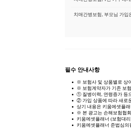
치매간병보험, 부모님 가입은
치매 진단받은 후 보험금은
치매 초기 진단받고 후회했던
간병인이 꼭 필요한 순간, 
필수 안내사항
치매간병보험, 중복 가입하면
※ 보험사 및 상품별로 상
※ 보험계약자가 기존 보
치매간병보험, 장기요양등급
① 질병이력, 연령증가 등
② 가입 상품에 따라 새로운
치매간병보험, 병원 진단만
상기 내용은 키움에셋플래너
※ 본 광고는 손해보험협
키움에셋플래너 (보험대리점협
치매간병보험, 진단받고 나
키움에셋플래너 준법심의필 제2025