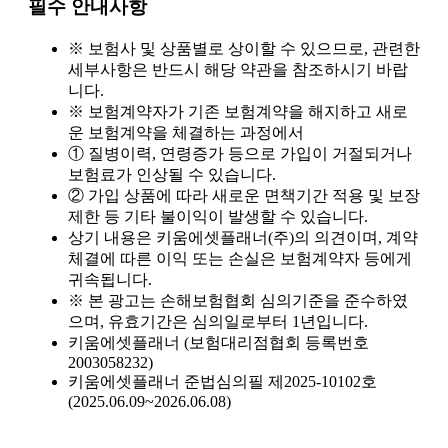
필수 안내사항
치매간병보험, 장기요양등급과 무슨 관계가 있나요?
2025-06-25
※ 보험사 및 상품별로 상이할 수 있으므로, 관련한
세부사항은 반드시 해당 약관을 참조하시기 바랍
치매간병보험, 병원 진단만으로 보장받을 수 있나요?
2025-06-25
니다.
※ 보험계약자가 기존 보험계약을 해지하고 새로
운 보험계약을 체결하는 과정에서
치매간병보험, 진단받고 나면 바로 간병비가 나오나요?
2025-06-25
① 질병이력, 연령증가 등으로 가입이 거절되거나
보험료가 인상될 수 있습니다.
치매간병보험, 요양 등급이 있어야 보장되나요?
2025-06-24
② 가입 상품에 따라 새로운 면책기간 적용 및 보장
제한 등 기타 불이익이 발생할 수 있습니다.
치매간병보험, 가입 후 바로 보장되나요?
2025-06-24
상기 내용은 키움에셋플래너(주)의 의견이며, 계약
체결에 따른 이익 또는 손실은 보험계약자 등에게
치매간병보험, 단독형과 종합형 중 어떤 게 좋을까?
2025-06-24
귀속됩니다.
※ 본 광고는 손해보험협회 심의기준을 준수하였
치매간병보험, 보험료 납입은 언제까지 해야 하나요?
2025-06-24
으며, 유효기간은 심의일로부터 1년입니다.
키움에셋플래너 (보험대리점협회 등록번호
2003058232)
치매간병보험, 보험료 자동이체 설정해도 괜찮을까요?
2025-06-23
키움에셋플래너 준법심의필 제2025-10102호
(2025.06.09~2026.06.08)
치매간병보험, 가입 전 의료 기록이 많으면 불리할까요?
2025-06-23