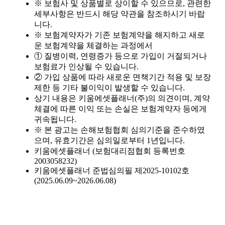
※ 보험사 및 상품별로 상이할 수 있으므로, 관련한
세부사항은 반드시 해당 약관을 참조하시기 바랍
치매간병보험, 병원 진단만으로 보장받을 수 있나요?
2025-06-25
니다.
※ 보험계약자가 기존 보험계약을 해지하고 새로
운 보험계약을 체결하는 과정에서
치매간병보험, 진단받고 나면 바로 간병비가 나오나요?
2025-06-25
① 질병이력, 연령증가 등으로 가입이 거절되거나
보험료가 인상될 수 있습니다.
치매간병보험, 요양 등급이 있어야 보장되나요?
2025-06-24
② 가입 상품에 따라 새로운 면책기간 적용 및 보장
제한 등 기타 불이익이 발생할 수 있습니다.
치매간병보험, 가입 후 바로 보장되나요?
2025-06-24
상기 내용은 키움에셋플래너(주)의 의견이며, 계약
체결에 따른 이익 또는 손실은 보험계약자 등에게
치매간병보험, 단독형과 종합형 중 어떤 게 좋을까?
2025-06-24
귀속됩니다.
※ 본 광고는 손해보험협회 심의기준을 준수하였
치매간병보험, 보험료 납입은 언제까지 해야 하나요?
2025-06-24
으며, 유효기간은 심의일로부터 1년입니다.
키움에셋플래너 (보험대리점협회 등록번호
2003058232)
치매간병보험, 보험료 자동이체 설정해도 괜찮을까요?
2025-06-23
키움에셋플래너 준법심의필 제2025-10102호
(2025.06.09~2026.06.08)
치매간병보험, 가입 전 의료 기록이 많으면 불리할까요?
2025-06-23
치매간병보험, 보장기간은 얼마나 길게 설정해야 하나요?
2025-06-22