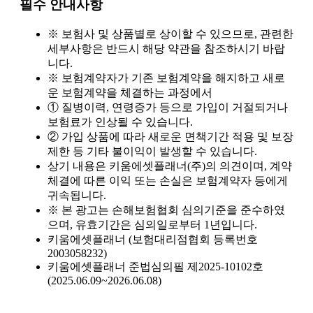
필수 안내사항
치매간병보험, 장기요양등급과 무슨 관계가 있나요?
2025-06-25
※ 보험사 및 상품별로 상이할 수 있으므로, 관련한
세부사항은 반드시 해당 약관을 참조하시기 바랍
치매간병보험, 병원 진단만으로 보장받을 수 있나요?
2025-06-25
니다.
※ 보험계약자가 기존 보험계약을 해지하고 새로
운 보험계약을 체결하는 과정에서
치매간병보험, 진단받고 나면 바로 간병비가 나오나요?
2025-06-25
① 질병이력, 연령증가 등으로 가입이 거절되거나
보험료가 인상될 수 있습니다.
치매간병보험, 요양 등급이 있어야 보장되나요?
2025-06-24
② 가입 상품에 따라 새로운 면책기간 적용 및 보장
제한 등 기타 불이익이 발생할 수 있습니다.
치매간병보험, 가입 후 바로 보장되나요?
2025-06-24
상기 내용은 키움에셋플래너(주)의 의견이며, 계약
체결에 따른 이익 또는 손실은 보험계약자 등에게
치매간병보험, 단독형과 종합형 중 어떤 게 좋을까?
2025-06-24
귀속됩니다.
※ 본 광고는 손해보험협회 심의기준을 준수하였
치매간병보험, 보험료 납입은 언제까지 해야 하나요?
2025-06-24
으며, 유효기간은 심의일로부터 1년입니다.
키움에셋플래너 (보험대리점협회 등록번호
2003058232)
치매간병보험, 보험료 자동이체 설정해도 괜찮을까요?
2025-06-23
키움에셋플래너 준법심의필 제2025-10102호
(2025.06.09~2026.06.08)
치매간병보험, 가입 전 의료 기록이 많으면 불리할까요?
2025-06-23