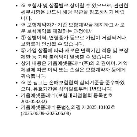
치매간병보험, 장기요양등급과 무슨 관계가 있나요?
2025-06-25
※ 보험사 및 상품별로 상이할 수 있으므로, 관련한
세부사항은 반드시 해당 약관을 참조하시기 바랍
치매간병보험, 병원 진단만으로 보장받을 수 있나요?
2025-06-25
니다.
※ 보험계약자가 기존 보험계약을 해지하고 새로
운 보험계약을 체결하는 과정에서
치매간병보험, 진단받고 나면 바로 간병비가 나오나요?
2025-06-25
① 질병이력, 연령증가 등으로 가입이 거절되거나
보험료가 인상될 수 있습니다.
치매간병보험, 요양 등급이 있어야 보장되나요?
2025-06-24
② 가입 상품에 따라 새로운 면책기간 적용 및 보장
제한 등 기타 불이익이 발생할 수 있습니다.
치매간병보험, 가입 후 바로 보장되나요?
2025-06-24
상기 내용은 키움에셋플래너(주)의 의견이며, 계약
체결에 따른 이익 또는 손실은 보험계약자 등에게
치매간병보험, 단독형과 종합형 중 어떤 게 좋을까?
2025-06-24
귀속됩니다.
※ 본 광고는 손해보험협회 심의기준을 준수하였
치매간병보험, 보험료 납입은 언제까지 해야 하나요?
2025-06-24
으며, 유효기간은 심의일로부터 1년입니다.
키움에셋플래너 (보험대리점협회 등록번호
2003058232)
치매간병보험, 보험료 자동이체 설정해도 괜찮을까요?
2025-06-23
키움에셋플래너 준법심의필 제2025-10102호
(2025.06.09~2026.06.08)
치매간병보험, 가입 전 의료 기록이 많으면 불리할까요?
2025-06-23
치매간병보험, 보장기간은 얼마나 길게 설정해야 하나요?
2025-06-22