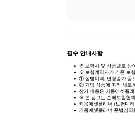
치매 진단받은 후 보험금은
치매 초기 진단받고 후회했던
간병인이 꼭 필요한 순간, 
필수 안내사항
치매간병보험, 중복 가입하면
※ 보험사 및 상품별로 상
※ 보험계약자가 기존 보
치매간병보험, 장기요양등급
① 질병이력, 연령증가 등
② 가입 상품에 따라 새로운
치매간병보험, 병원 진단만
상기 내용은 키움에셋플래너
※ 본 광고는 손해보험협
키움에셋플래너 (보험대리점협
치매간병보험, 진단받고 나
키움에셋플래너 준법심의필 제2025
치매간병보험, 요양 등급이